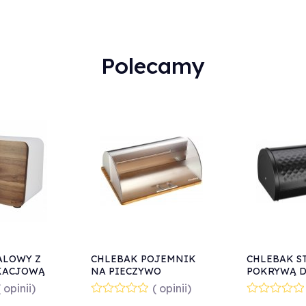
Polecamy
ALOWY Z
CHLEBAK POJEMNIK
CHLEBAK S
KACJOWĄ
NA PIECZYWO
POKRYWĄ 
KLAUSBERG KB-7096
KLAUSBERG
( opinii)
( opinii)