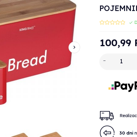
POJEMNIK
D
100,
99
Realiza
30 dni
n