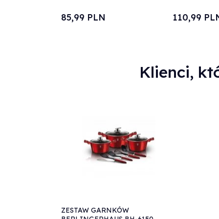
85,
99
PLN
110,
99
PL
Klienci, kt
ZESTAW GARNKÓW