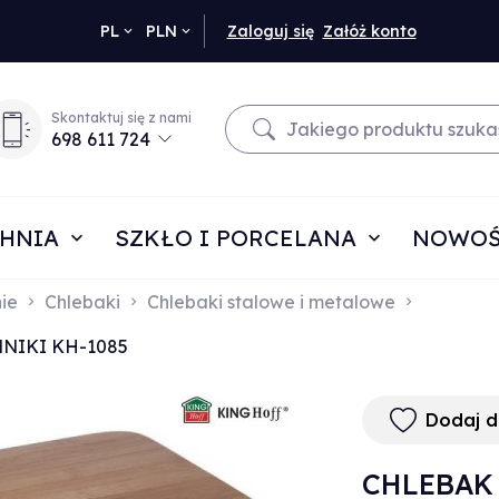
currency_h
PL
PLN
Zaloguj się
Załóż konto
Skontaktuj się z nami
698 611 724
HNIA
SZKŁO I PORCELANA
NOWOŚ
ie
Chlebaki
Chlebaki stalowe i metalowe
NIKI KH-1085
Dodaj 
CHLEBAK