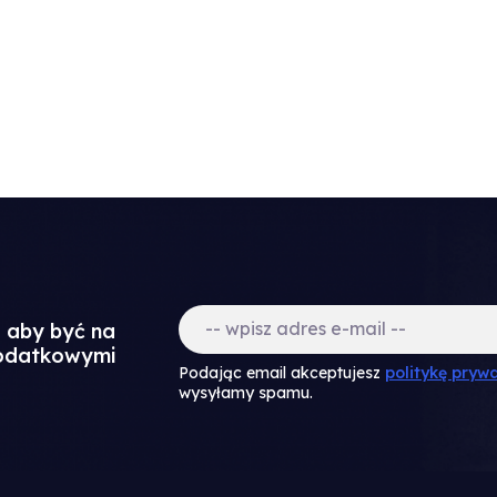
a aby być na
dodatkowymi
Podając email akceptujesz
politykę prywa
wysyłamy spamu.