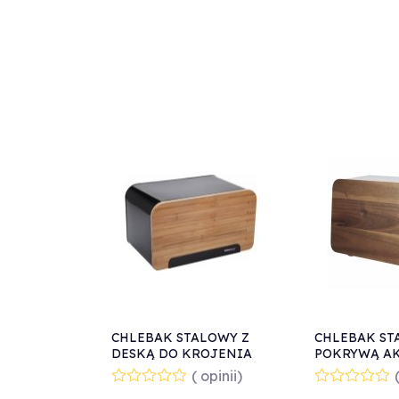
CHLEBAK STALOWY Z
CHLEBAK ST
DESKĄ DO KROJENIA
POKRYWĄ A
KINGHOFF KH-1071
HUSLA 73937
( opinii)