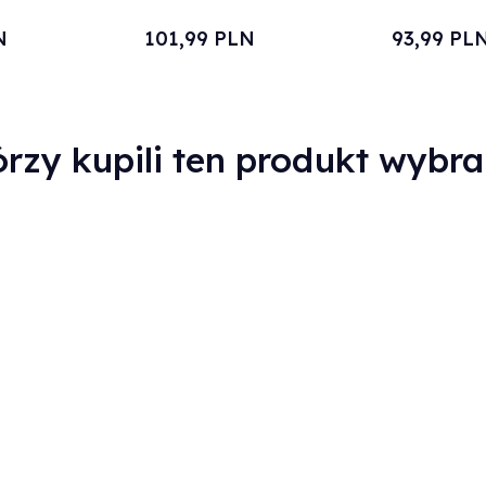
N
101,
99
PLN
93,
99
PL
órzy kupili ten produkt wybral