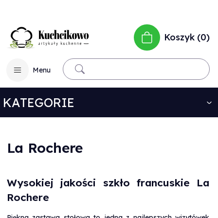
Koszyk
0
Menu
KATEGORIE
La Rochere
Wysokiej jakości szkło francuskie La
Rochere
Piękna zastawa stołowa to jedna z najlepszych wizytówek