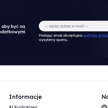
a aby być na
dodatkowymi
Podając email akceptujesz
politykę prywa
wysyłamy spamu.
Informacje
Na
AI Kuchcikowo