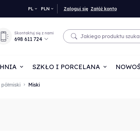
currency_h
PL
PLN
Zaloguj się
Załóż konto
Skontaktuj się z nami
698 611 724
HNIA
SZKŁO I PORCELANA
NOWOŚ
i półmiski
Miski