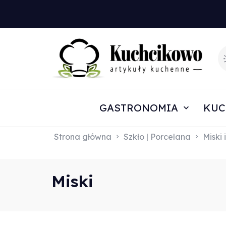
GASTRONOMIA
KUC
Strona główna
Szkło | Porcelana
Miski 
Miski