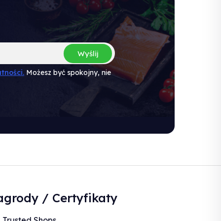
Wyślij
tności.
Możesz być spokojny, nie
grody / Certyfikaty
Trusted Shops