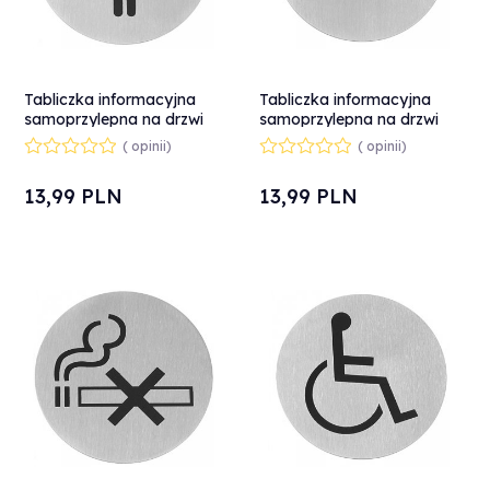
Tabliczka informacyjna
Tabliczka informacyjna
samoprzylepna na drzwi
samoprzylepna na drzwi
WC WOMEN stal
WC stal nierdzewna śr.
( opinii)
( opinii)
nierdzewna śr. 75mm -
75mm - Hendi 663622
Hendi 663615
13,
99
PLN
13,
99
PLN