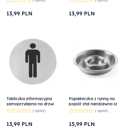
( opinii)
( opinii)
stal nierdzewna śr. 75mm -
Hendi 664155
Hendi 663653
13,
99
PLN
13,
99
PLN
Tabliczka informacyjna
Popielniczka z rynną na
samoprzylepna na drzwi
popiół stal nierdzewna śr.
do WC mężczyźni śr. 75
160mm - Hendi 440100
( opinii)
( opinii)
mm
13,
99
PLN
15,
99
PLN