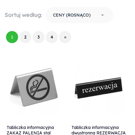
Sortuj według:
CENY (ROSNĄCO)
sort
1
2
3
4
»
Tabliczka informacyjna
Tabliczka informacyjna
ZAKAZ PALENIA stal
dwustronna REZERWACJA