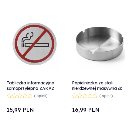
Tabliczka informacyjna
Popielniczka ze stali
samoprzylepna ZAKAZ
nierdzewnej masywna śr.
PALENIA stal nierdzewna
80mm - Hendi 440803
( opinii)
( opinii)
śr. 75mm - Hendi 663790
15,
99
PLN
16,
99
PLN