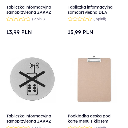
Tabliczka informacyjna
Tabliczka informacyjna
samoprzylepna ZAKAZ
samoprzylepna DLA
PALENIA stal nierdzewna
NIEPEŁNOSPRAWNYCH
( opinii)
( opinii)
śr. 75mm - Hendi 663639
stal nierdzewna śr. 75mm -
Hendi 663646
13,
99
PLN
13,
99
PLN
Tabliczka informacyjna
Podkładka deska pod
samoprzylepna ZAKAZ
kartę menu z klipsem
UŻYWANIA TELEFONÓW
Clipboard 240x330 mm -