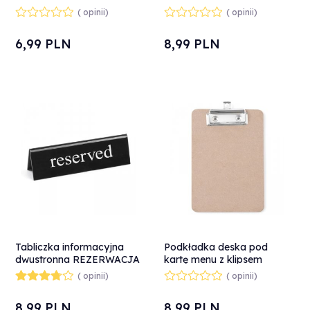
nierdzewna - Hendi 663660
tworzywo plexiglas PL -
( opinii)
( opinii)
Hendi 663523
6,
99
PLN
8,
99
PLN
Tabliczka informacyjna
Podkładka deska pod
dwustronna REZERWACJA
kartę menu z klipsem
RESERVED tworzywo
Clipboard 125x180 mm -
( opinii)
( opinii)
plexiglas EN - Hendi
Hendi 664179
663462
8,
99
PLN
8,
99
PLN