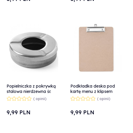
Popielniczka z pokrywką
Podkładka deska pod
stalowa nierdzewna śr.
kartę menu z klipsem
90mm - Hendi 440407
Clipboard 185x245 mm -
( opinii)
( opinii)
Hendi 664162
9,
99
PLN
9,
99
PLN