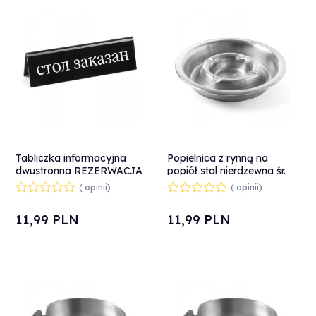
Tabliczka informacyjna
Popielnica z rynną na
dwustronna REZERWACJA
popiół stal nierdzewna śr.
tworzywo plexiglas RU -
140 mm - Hendi 440001
( opinii)
( opinii)
Hendi 663530
11,
99
PLN
11,
99
PLN