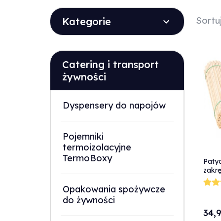
Sortu
Kategorie
sort
Catering i transport
żywności
Dyspensery do napojów
Pojemniki
termoizolacyjne
TermoBoxy
Patyc
zakrę
ziem
Opakowania spożywcze
45cm
do żywności
34,