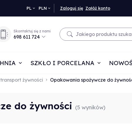
currency_h
PL
PLN
Zaloguj się
Załóż konto
Skontaktuj się z nami
698 611 724
HNIA
SZKŁO I PORCELANA
NOWOŚ
 transport żywności
Opakowania spożywcze do żywnoś
ze do żywności
(5 wyników)