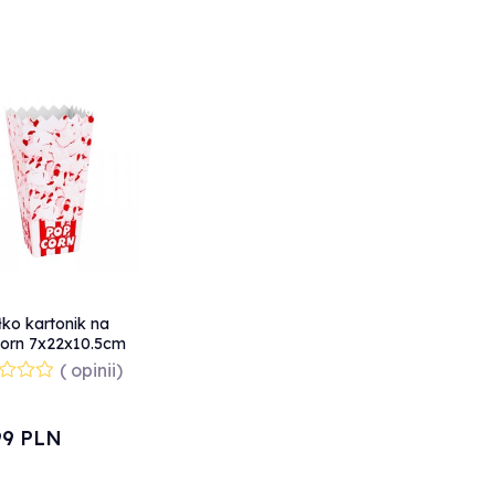
ko kartonik na
orn 7x22x10.5cm
1.7L 100szt.
( opinii)
99
PLN