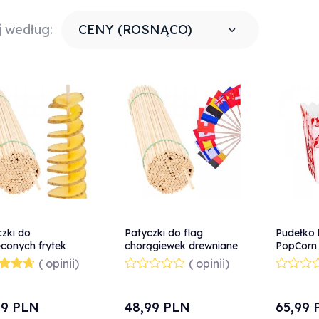
j według:
CENY (ROSNĄCO)
zki do
Patyczki do flag
Pudełko 
conych frytek
chorągiewek drewniane
PopCorn
niaków bukowe
bukowe 50cm/5mm
MAŁY 0.5
( opinii)
( opinii)
/4mm 100szt
100szt
99
PLN
48,
99
PLN
65,
99