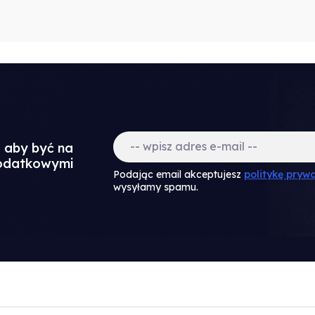
a aby być na
dodatkowymi
Podając email akceptujesz
politykę prywa
wysyłamy spamu.