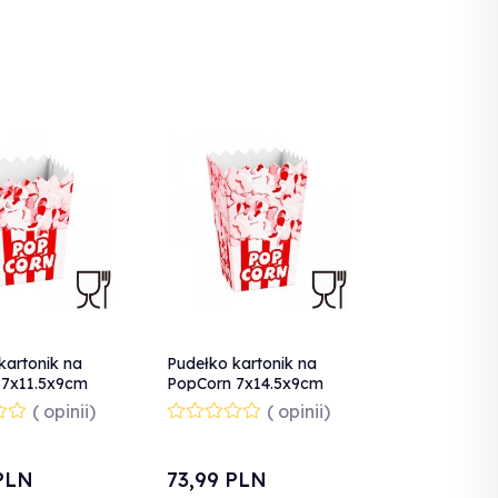
kartonik na
Pudełko kartonik na
 7x11.5x9cm
PopCorn 7x14.5x9cm
L 100szt.
ŚREDNI 0.75L 100szt.
( opinii)
( opinii)
PLN
73,
99
PLN