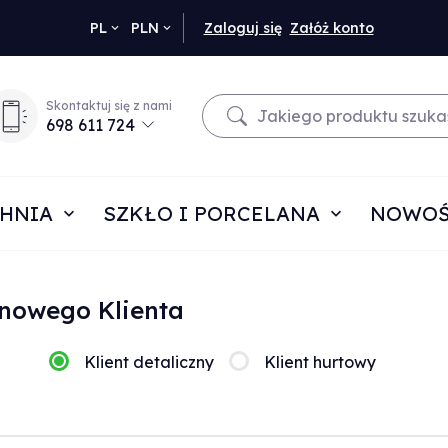
currency_h
PL
PLN
Zaloguj się
Załóż konto
Skontaktuj się z nami
698 611 724
HNIA
SZKŁO I PORCELANA
NOWOŚ
 nowego Klienta
Klient detaliczny
Klient hurtowy