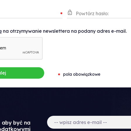
Powtórz hasło:
*
na otrzymywanie newslettera na podany adres e-mail.
lej
pola obowiązkowe
*
a aby być na
dodatkowymi