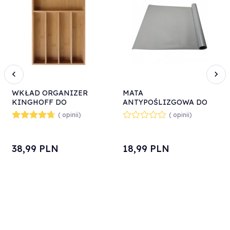
WKŁAD ORGANIZER
MATA
KINGHOFF DO
ANTYPOŚLIZGOWA DO
SZUFLADY NA SZTUĆCE
SZUFLAD 50x150 cm
( opinii)
( opinii)
KH-1222
KINGHOFF KH-1663
38,
99
PLN
18,
99
PLN