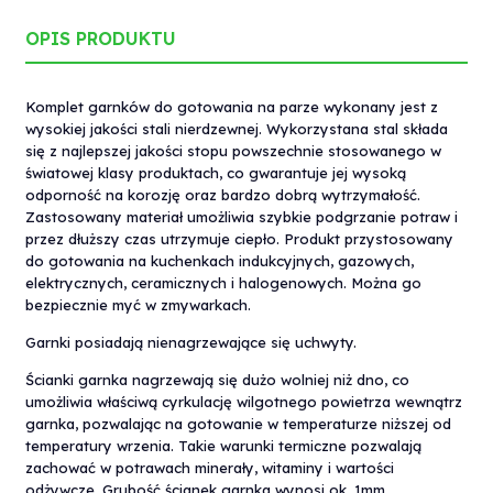
OPIS PRODUKTU
Komplet garnków do gotowania na parze wykonany jest z
wysokiej jakości stali nierdzewnej. Wykorzystana stal składa
się z najlepszej jakości stopu powszechnie stosowanego w
światowej klasy produktach, co gwarantuje jej wysoką
odporność na korozję oraz bardzo dobrą wytrzymałość.
Zastosowany materiał umożliwia szybkie podgrzanie potraw i
przez dłuższy czas utrzymuje ciepło. Produkt przystosowany
do gotowania na kuchenkach indukcyjnych, gazowych,
elektrycznych, ceramicznych i halogenowych. Można go
bezpiecznie myć w zmywarkach.
Garnki posiadają nienagrzewające się uchwyty.
Ścianki garnka nagrzewają się dużo wolniej niż dno, co
umożliwia właściwą cyrkulację wilgotnego powietrza wewnątrz
garnka, pozwalając na gotowanie w temperaturze niższej od
temperatury wrzenia. Takie warunki termiczne pozwalają
zachować w potrawach minerały, witaminy i wartości
odżywcze. Grubość ścianek garnka wynosi ok. 1mm.