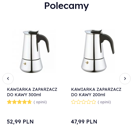
Polecamy
KAWIARKA ZAPARZACZ
KAWIARKA ZAPARZACZ
DO KAWY 300ml
DO KAWY 200ml
KINGHOFF KH-1045
KINGHOFF KH-1044
( opinii)
( opinii)
INDUKCJA
INDUKCJA
52,
99
PLN
47,
99
PLN