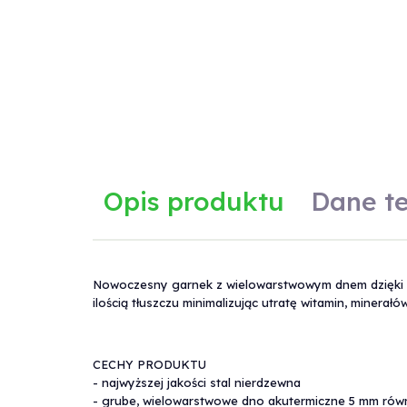
Opis produktu
Dane t
Nowoczesny garnek z wielowarstwowym dnem dzięki kt
Dane techniczne
ilością tłuszczu minimalizując utratę witamin, minerał
Producent:
Kinghoff
CECHY PRODUKTU
- najwyższej jakości stal nierdzewna
- grube, wielowarstwowe dno akutermiczne 5 mm równ