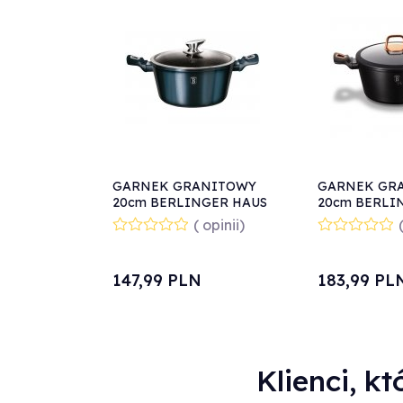
GARNEK GRANITOWY
GARNEK GR
20cm BERLINGER HAUS
20cm BERLI
AQUAMARINE BH-1878
BLACK ROSE 
( opinii)
147,
99
PLN
183,
99
PL
Klienci, kt