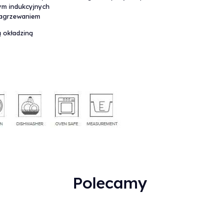
ym indukcyjnych
 nagrzewaniem
 okładziną
Polecamy