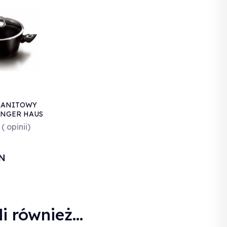
RANITOWY
INGER HAUS
( opinii)
N
i również...