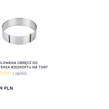
ULOWANA OBRĘCZ DO
ENIA BISZKOPTU NA TORT
HOFF KH-1474
( opinii)
9
PLN