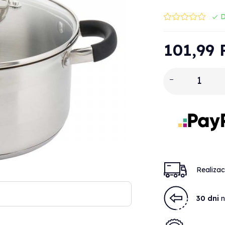
D
101,
99
Realiza
30 dni
n