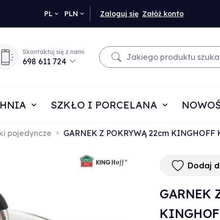
currency_h
PL
PLN
Zaloguj się
Załóż konto
Skontaktuj się z nami
698 611 724
HNIA
SZKŁO I PORCELANA
NOWOŚ
ki pojedyncze
GARNEK Z POKRYWĄ 22cm KINGHOFF K
Dodaj 
GARNEK 
KINGHOFF