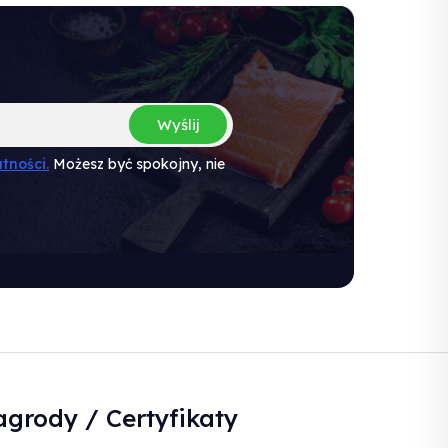
Wyślij
tności.
Możesz być spokojny, nie
grody / Certyfikaty