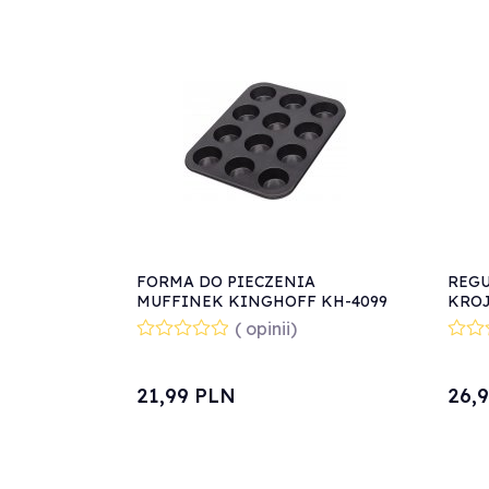
FORMA DO PIECZENIA
REG
MUFFINEK KINGHOFF KH-4099
KROJ
KING
( opinii)
21,
99
PLN
26,
9