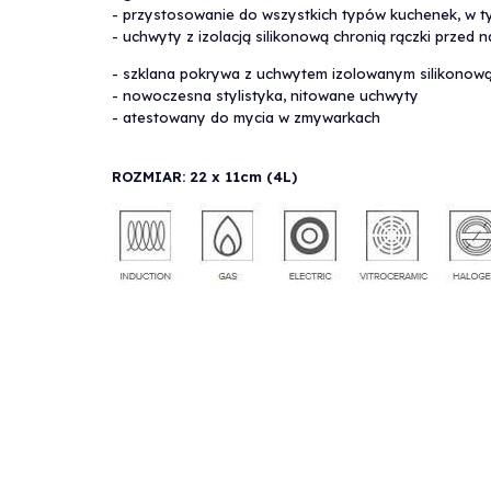
- przystosowanie do wszystkich typów kuchenek, w t
- uchwyty z izolacją silikonową chronią rączki przed
- szklana pokrywa z uchwytem izolowanym silikonową
- nowoczesna stylistyka, nitowane uchwyty
- atestowany do mycia w zmywarkach
ROZMIAR: 22 x 11
cm (4L)