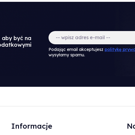
a aby być na
dodatkowymi
Podając email akceptujesz
politykę prywa
wysyłamy spamu.
Informacje
Na