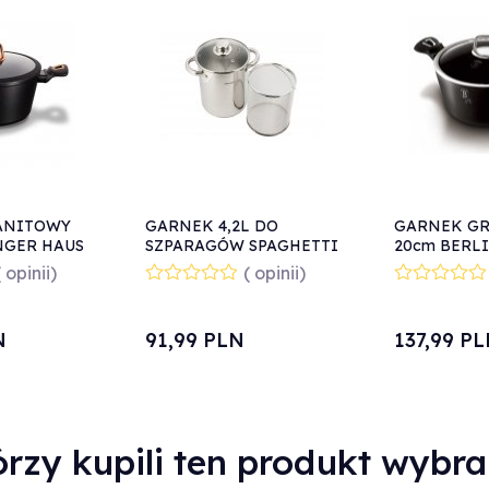
ANITOWY
GARNEK 4,2L DO
GARNEK G
NGER HAUS
SZPARAGÓW SPAGHETTI
20cm BERL
BH-1641
KINGHOFF KH-3325
BH-1851
( opinii)
( opinii)
N
91,
99
PLN
137,
99
PL
órzy kupili ten produkt wybral