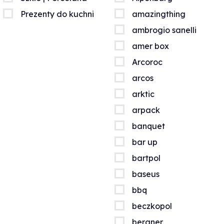
Prezenty do kuchni
amazingthing
ambrogio sanelli
amer box
Arcoroc
arcos
arktic
arpack
banquet
bar up
bartpol
baseus
bbq
beczkopol
bergner