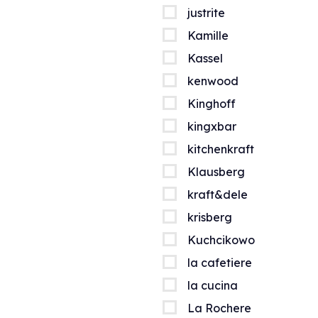
justrite
Kamille
Kassel
kenwood
Kinghoff
kingxbar
kitchenkraft
Klausberg
kraft&dele
krisberg
Kuchcikowo
la cafetiere
la cucina
La Rochere