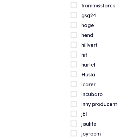
fromm&starck
gsg24
hage
hendi
hillvert
hit
hurtel
Husla
icarer
incubato
inny producent
jbl
jisulife
joyroom