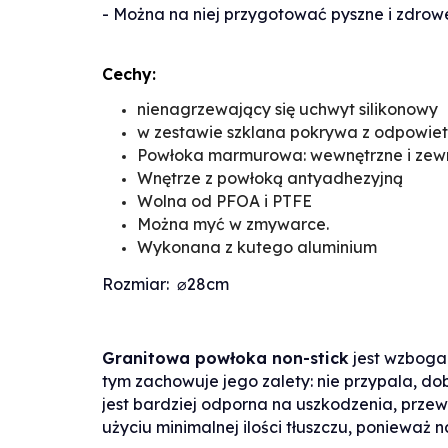
- Można na niej przygotować pyszne i zdrowe
Cechy:
nienagrzewający się uchwyt silikonowy
w zestawie szklana pokrywa z odpowiet
Powłoka marmurowa: wewnętrzne i zew
Wnętrze z powłoką antyadhezyjną
Wolna od PFOA i PTFE
Można myć w zmywarce.
Wykonana z kutego aluminium
Rozmiar:
⌀28cm
Granitowa powłoka non-stick
jest wzbogac
tym zachowuje jego zalety: nie przypala, dob
jest bardziej odporna na uszkodzenia, prze
użyciu minimalnej ilości tłuszczu, ponieważ