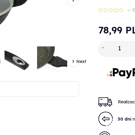
D
78,
99
P
Next
Realiza
30 dni
n