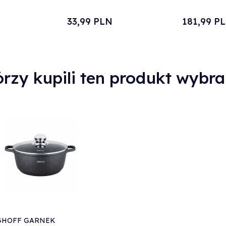
24cm KH-3928
33,
99
PLN
181,
99
P
órzy kupili ten produkt wybral
GHOFF GARNEK