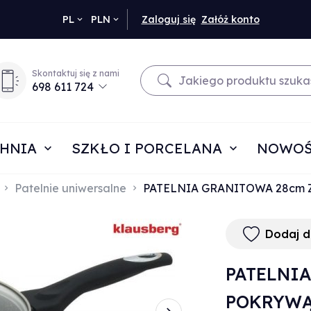
currency_h
PL
PLN
Zaloguj się
Załóż konto
Skontaktuj się z nami
698 611 724
HNIA
SZKŁO I PORCELANA
NOWOŚ
Patelnie uniwersalne
PATELNIA GRANITOWA 28cm 
Dodaj 
PATELNI
POKRYWĄ