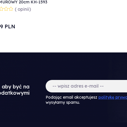
UROWY 20cm KH-1593
( opinii)
9
PLN
a aby być na
dodatkowymi
Podając email akceptujesz
politykę prywa
wysyłamy spamu.