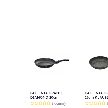
PATELNIA GRANIT
PATELNIA G
DIAMOND 20cm
16cm KLAUS
BERLINGER HAUS BH-
7288
( opinii)
1791