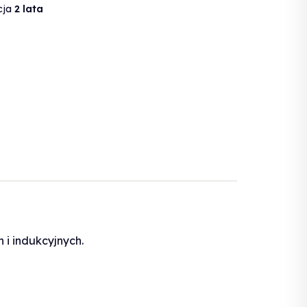
cja
2 lata
 i indukcyjnych.