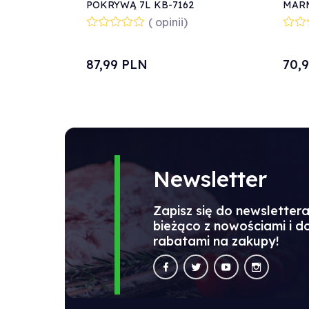
POKRYWĄ 7L KB-7162
MARM
2,3L
( opinii)
87,
99
PLN
70,
9
Newsletter
Zapisz się do newsletter
bieżąco z nowościami i 
rabatami na zakupy!