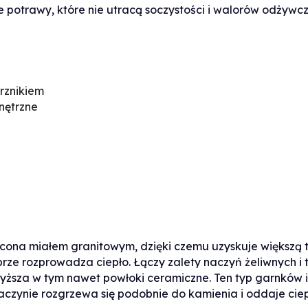
 potrawy, które nie utracą soczystości i walorów odżywcz
rznikiem
nętrzne
ona miałem granitowym, dzięki czemu uzyskuje większą tw
rze rozprowadza ciepło. Łączy zalety naczyń żeliwnych i t
wyższa w tym nawet powłoki ceramiczne. Ten typ garnków i
 naczynie rozgrzewa się podobnie do kamienia i oddaje cie