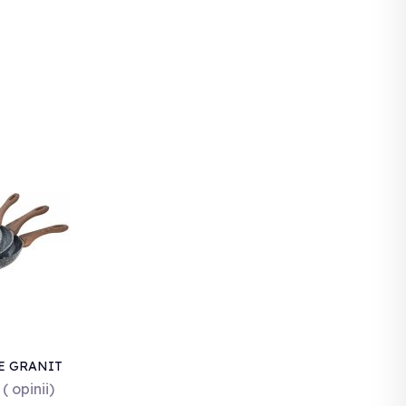
E GRANIT
HOFF KH-
( opinii)