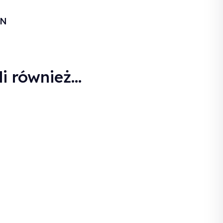
LN
i również...