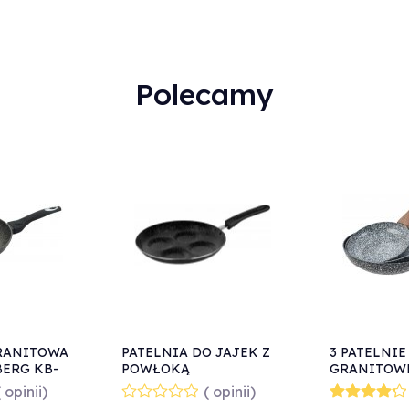
Polecamy
RANITOWA
PATELNIA DO JAJEK Z
3 PATELNIE
BERG KB-
POWŁOKĄ
GRANITOW
MARMUROWĄ
WOOD KING
( opinii)
( opinii)
KINGHOFF MARMO
1030