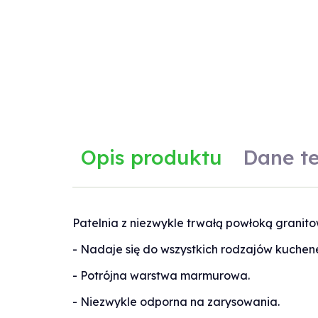
Opis produktu
Dane t
Patelnia z niezwykle trwałą powłoką granito
Dane techniczne
- Nadaje się do wszystkich rodzajów kuchen
Producent:
Klausberg
- Potrójna warstwa marmurowa.
- Niezwykle odporna na zarysowania.