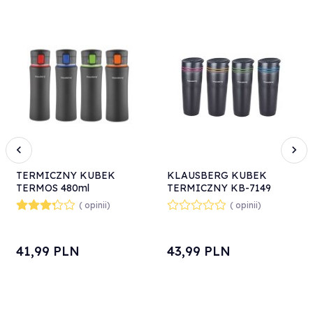
TERMICZNY KUBEK
KLAUSBERG KUBEK
TERMOS 480ml
TERMICZNY KB-7149
KLAUSBERG KB-7103
380ml
( opinii)
( opinii)
AUTOMAT
41,
99
PLN
43,
99
PLN