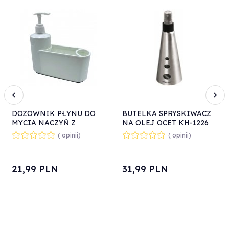
DOZOWNIK PŁYNU DO
BUTELKA SPRYSKIWACZ
MYCIA NACZYŃ Z
NA OLEJ OCET KH-1226
POJEMNIKIEM BIAŁY
( opinii)
( opinii)
21,
99
PLN
31,
99
PLN