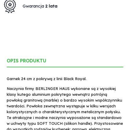
Gwarancja
2 lata
OPIS PRODUKTU
Garnek 24 cm z pokrywą z linii Black Royal.
Naczynia firmy BERLINGER HAUS wykonane są z wysokiej
klasy kutego aluminium pokrytego wewnątrz potrójną
powłoką granitową (marble) o bardzo wysokim współczynniku
twardości. Powłoka zewnętrzna występuje w kilku wersjach
kolorystycznych o charakterystycznym metalicznym połysku.
Te atrakcyjne i modne naczynia wyposażone są standardowo
w uchwyty typu SOFT TOUCH (silikon handle). Przystosowane
do wszystkich rodzajów kuchenek: gazowa, elektryczna,