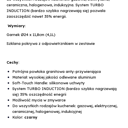
ceramiczna, halogenowa, indukcyjna. System TURBO
INDUCTION (bardzo szybko nagrzewają się) pozwala
zaoszczędzić nawet 35% energii.
Wymiary
:
Garnek Ø24 x 11,8cm (4,1L)
Szklana pokrywa z odpowietrznikiem w zestawie
Cechy
:
Potrójna powłoka granitowa anty-przywierająca
Materiał: wysokiej jakości odlewane aluminium
Soft-Touch Handle: silikonowe uchwyty
System­ TU­RB­O­ I­NDU­CTI­O­N (b­ardz­o­ sz­yb­k­o­ nagrz­ewają
si­ę) 35% o­sz­cz­ędno­ść enegri­i­
Możliwość mycia w zmywarce
Do wszystkich rodzajów kuchenek: gazowej, elektrycznej,
ceramicznej, halogenowej, indukcyjnej
Kolor:
czarny