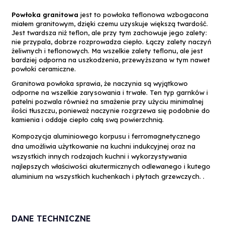
Powłoka granitowa
jest to powłoka teflonowa wzbogacona
miałem granitowym, dzięki czemu uzyskuje większą twardość.
Jest twardsza niż teflon, ale przy tym zachowuje jego zalety:
nie przypala, dobrze rozprowadza ciepło. Łączy zalety naczyń
żeliwnych i teflonowych. Ma wszelkie zalety teflonu, ale jest
bardziej odporna na uszkodzenia, przewyższana w tym nawet
powłoki ceramiczne.
Granitowa powłoka sprawia, że naczynia są wyjątkowo
odporne na wszelkie zarysowania i trwałe. Ten typ garnków i
patelni pozwala również na smażenie przy użyciu minimalnej
ilości tłuszczu, ponieważ naczynie rozgrzewa się podobnie do
kamienia i oddaje ciepło całą swą powierzchnią.
Kompozycja aluminiowego korpusu i ferromagnetycznego
dna umożliwia użytkowanie na kuchni indukcyjnej oraz na
wszystkich innych rodzajach kuchni i wykorzystywania
najlepszych właściwości akutermicznych odlewanego i kutego
aluminium na wszystkich kuchenkach i płytach grzewczych.
.
DANE TECHNICZNE