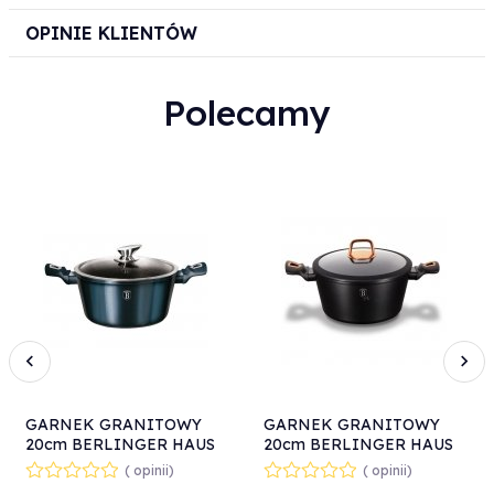
OPINIE KLIENTÓW
Polecamy
GARNEK GRANITOWY
GARNEK GRANITOWY
20cm BERLINGER HAUS
20cm BERLINGER HAUS
AQUAMARINE BH-1878
BLACK ROSE BH-1641
( opinii)
( opinii)