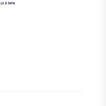
cja
2 lata