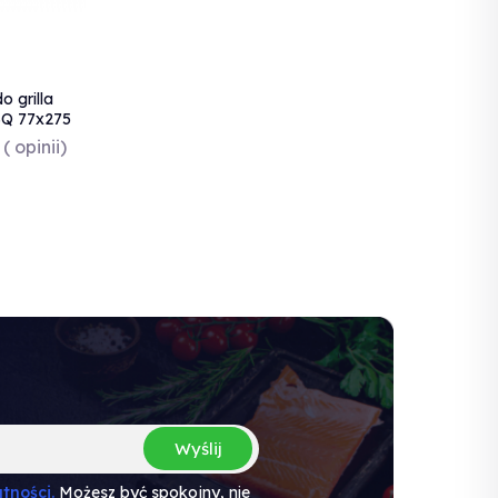
o grilla
BQ 77x275
855676
( opinii)
N
Wyślij
tności.
Możesz być spokojny, nie