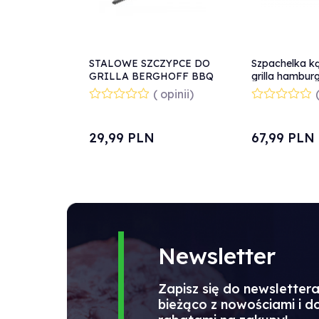
STALOWE SZCZYPCE DO
Szpachelka k
GRILLA BERGHOFF BBQ
grilla hambur
107x305mm -
( opinii)
855652
29,
99
PLN
67,
99
PLN
Newsletter
Zapisz się do newsletter
bieżąco z nowościami i 