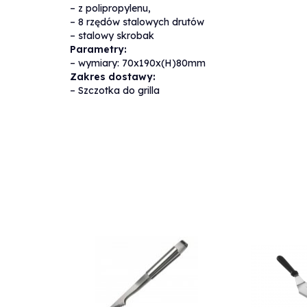
– z polipropylenu,
– 8 rzędów stalowych drutów
Waga
– stalowy skrobak
1
kg
produktu:
Parametry:
– wymiary: 70x190x(H)80mm
Zakres dostawy:
Producent:
hendi
– Szczotka do grilla