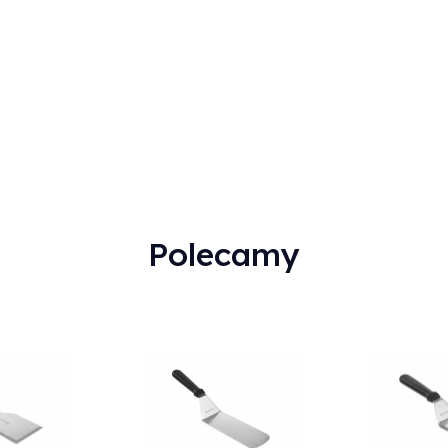
Sku:
1008563
Polecamy