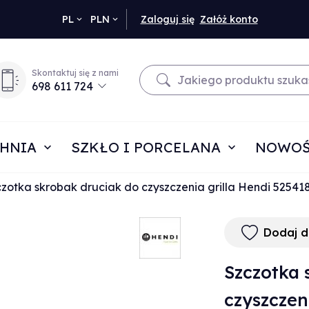
currency_h
PL
PLN
Zaloguj się
Załóż konto
Skontaktuj się z nami
698 611 724
HNIA
SZKŁO I PORCELANA
NOWOŚ
zotka skrobak druciak do czyszczenia grilla Hendi 52541
Dodaj 
Szczotka 
czyszczen