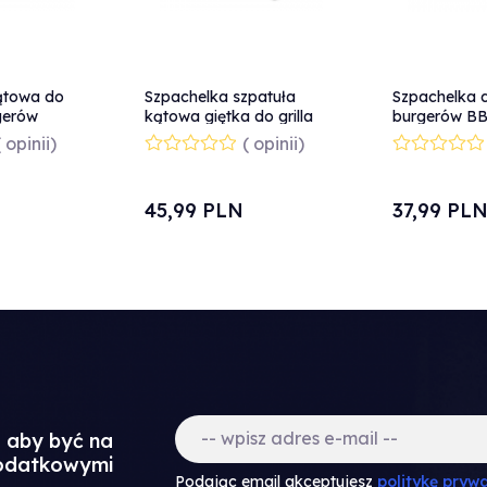
ątowa do
Szpachelka szpatuła
Szpachelka d
gerów
kątowa giętka do grilla
burgerów B
 Hendi
380x73 mm - Hendi
mm - Hendi 
( opinii)
( opinii)
855737
45,
99
PLN
37,
99
PL
a aby być na
dodatkowymi
Podając email akceptujesz
politykę prywa