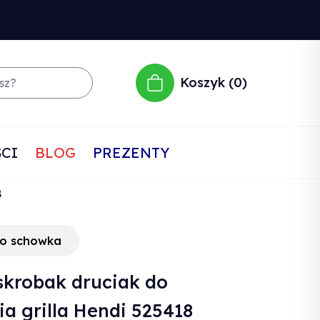
Koszyk
0
CI
BLOG
PREZENTY
8
do schowka
skrobak druciak do
ia grilla Hendi 525418