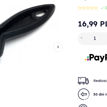
D
16,
99
P
Realiza
30 dni
n