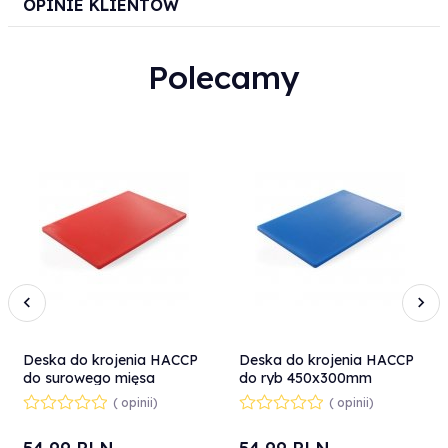
OPINIE KLIENTÓW
Polecamy
Deska do krojenia HACCP
Deska do krojenia HACCP
do surowego mięsa
do ryb 450x300mm
450x300 mm czerwona -
niebieska - Hendi 825532
( opinii)
( opinii)
Hendi 825525