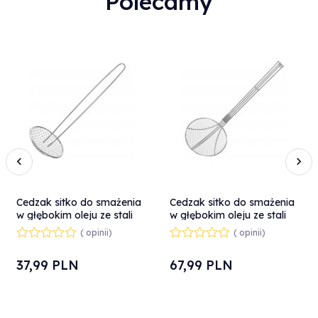
Polecamy
Cedzak sitko do smażenia
Cedzak sitko do smażenia
w głębokim oleju ze stali
w głębokim oleju ze stali
nierdzewnej śr. 100 mm -
nierdzewnej śr. 160 mm -
( opinii)
( opinii)
Hendi 640104
Hendi 640401
37,
99
PLN
67,
99
PLN