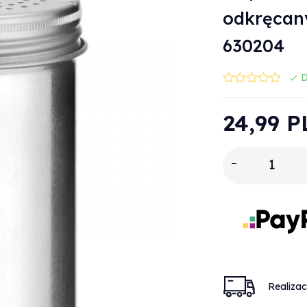
odkręcan
630204
D
24,
99
P
Realiza