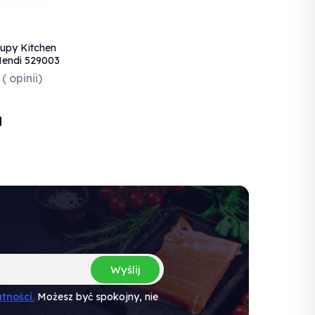
zupy Kitchen
 Hendi 529003
( opinii)
N
Wyślij
tności.
Możesz być spokojny, nie