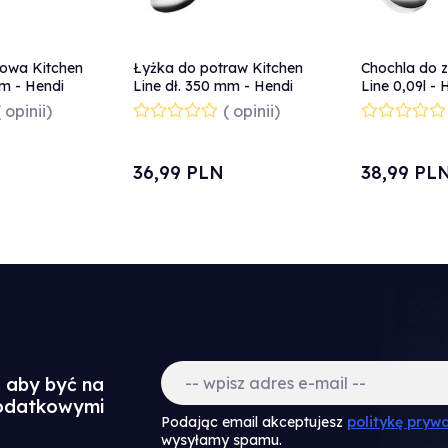
owa Kitchen
Łyżka do potraw Kitchen
Chochla do 
mm - Hendi
Line dł. 350 mm - Hendi
Line 0,09l -
529300
( opinii)
( opinii)
36,
99
PLN
38,
99
PL
a aby być na
dodatkowymi
Podając email akceptujesz
politykę prywa
wysyłamy spamu.