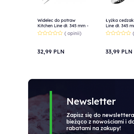
Widelec do potraw
Łyżka cedzak
Kitchen Line dł. 345 mm -
Line dł. 345 
Hendi 529102
529201
( opinii)
32,
99
PLN
33,
99
PLN
Newsletter
Zapisz się do newsletter
bieżąco z nowościami i 
rabatami na zakupy!