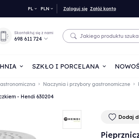
currency_h
PL
PLN
Zaloguj się
Załóż konto
Skontaktuj się z nami
698 611 724
HNIA
SZKŁO I PORCELANA
NOWOŚ
astronomiczna
Naczynia i przybory gastronomiczne
czkiem - Hendi 630204
Dodaj 
Pieprznic