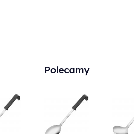
Sku:
1004006
Polecamy