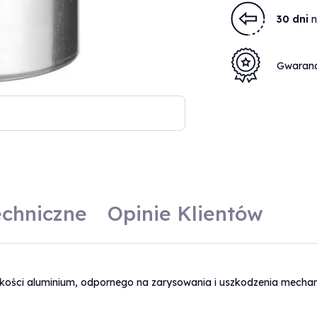
30 dni
n
Gwaran
echniczne
Opinie Klientów
Gastronomia
akości aluminium, odpornego na zarysowania i uszkodzenia mecha