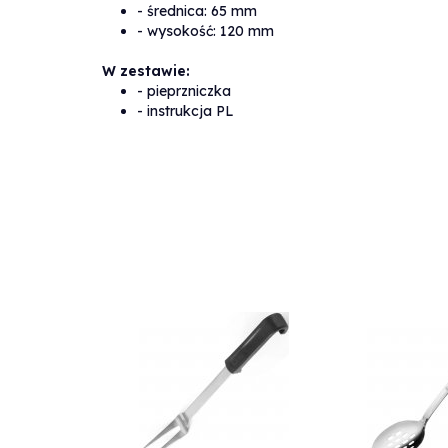
Waga
- średnica: 65 mm
2
kg
produktu:
- wysokość: 120 mm
W zestawie:
Producent:
hendi
- pieprzniczka
- instrukcja PL