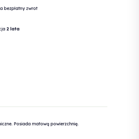
a bezpłatny zwrot
cja
2 lata
niczne. Posiada matową powierzchnię.