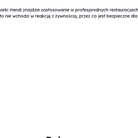
Gastronomia
arki Hendi znajdzie zastosowanie w profesjonalnych restauracjach
o nie wchodzi w reakcję z żywnością, przez co jest bezpieczne dla
Sku:
1003579