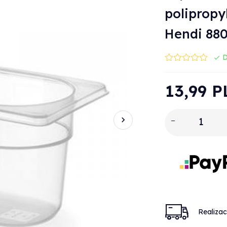
polipropy
Hendi 88
D
13,
99
P
Realiza