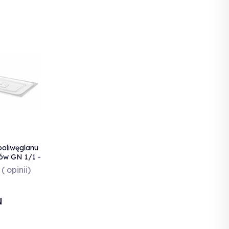
poliwęglanu
ów GN 1/1 -
4
( opinii)
N