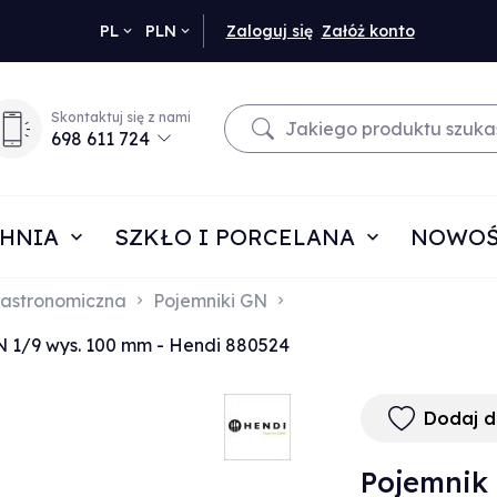
currency_h
PL
PLN
Zaloguj się
Załóż konto
Skontaktuj się z nami
698 611 724
HNIA
SZKŁO I PORCELANA
NOWOŚ
astronomiczna
Pojemniki GN
N 1/9 wys. 100 mm - Hendi 880524
Dodaj 
Pojemnik