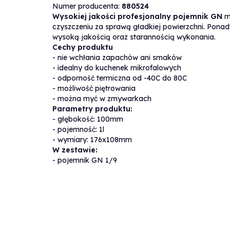
Numer producenta:
880524
Dane techniczne
Wysokiej jakości profesjonalny pojemnik GN
m
czyszczeniu za sprawą gładkiej powierzchni. Ponadt
wysoką jakością oraz starannością wykonania.
Waga
Cechy produktu
1
kg
produktu:
- nie wchłania zapachów ani smaków
- idealny do kuchenek mikrofalowych
- odporność termiczna od -40C do 80C
Producent:
hendi
- możliwość piętrowania
- można myć w zmywarkach
Parametry produktu:
- głębokość: 100mm
- pojemność: 1l
- wymiary: 176x108mm
W zestawie:
- pojemnik GN 1/9