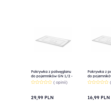
Pokrywka z poliwęglanu
Pokrywka z p
do pojemników GN 1/2 -
do pojemnikó
Hendi 864128
Hendi 864142
( opinii)
29,
99
PLN
16,
99
PLN