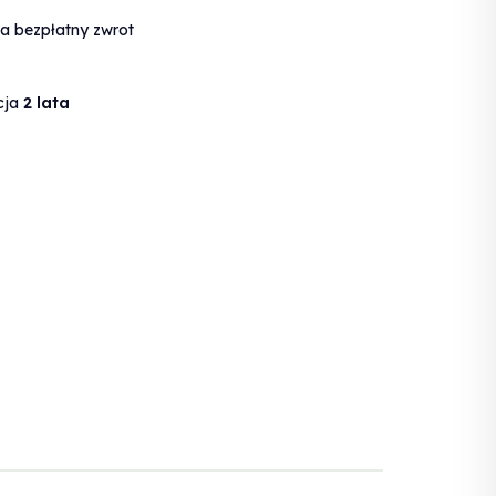
a bezpłatny zwrot
cja
2 lata