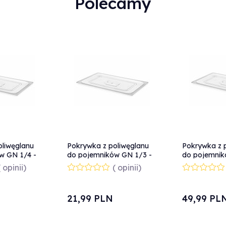
Polecamy
oliwęglanu
Pokrywka z poliwęglanu
Pokrywka z 
w GN 1/4 -
do pojemników GN 1/3 -
do pojemnik
Hendi 864135
Hendi 86410
( opinii)
( opinii)
21,
99
PLN
49,
99
PL