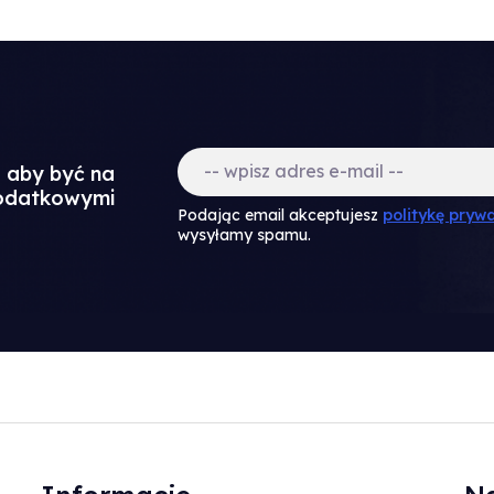
a aby być na
dodatkowymi
Podając email akceptujesz
politykę prywa
wysyłamy spamu.