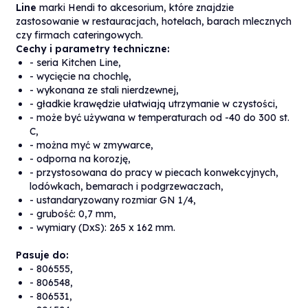
Line
marki Hendi to akcesorium, które znajdzie
zastosowanie w restauracjach, hotelach, barach mlecznych
czy firmach cateringowych.
Cechy i parametry techniczne:
- seria Kitchen Line,
- wycięcie na chochlę,
- wykonana ze stali nierdzewnej,
- gładkie krawędzie ułatwiają utrzymanie w czystości,
- może być używana w temperaturach od -40 do 300 st.
C,
- można myć w zmywarce,
- odporna na korozję,
- przystosowana do pracy w piecach konwekcyjnych,
lodówkach, bemarach i podgrzewaczach,
- ustandaryzowany rozmiar GN 1/4,
- grubość: 0,7 mm,
- wymiary (DxS): 265 x 162 mm.
Pasuje do:
- 806555,
- 806548,
- 806531,