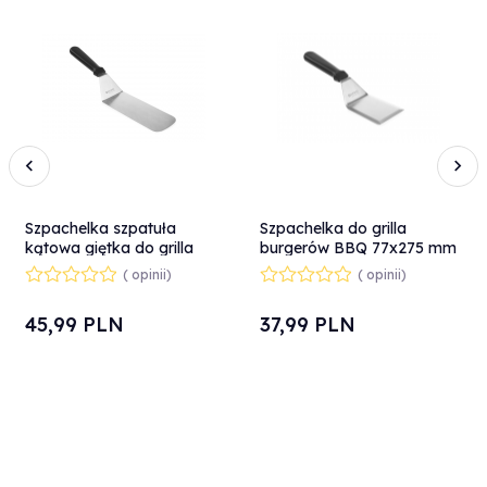
Szpachelka szpatuła
Szpachelka do grilla
kątowa giętka do grilla
burgerów BBQ 77x275 mm
380x73 mm - Hendi
- Hendi 855676
( opinii)
( opinii)
855737
45,
99
PLN
37,
99
PLN