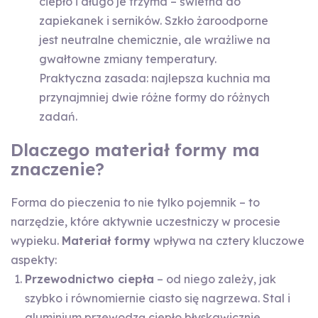
ciepło i długo je trzyma – świetna do
zapiekanek i serników. Szkło żaroodporne
jest neutralne chemicznie, ale wrażliwe na
gwałtowne zmiany temperatury.
Praktyczna zasada: najlepsza kuchnia ma
przynajmniej dwie różne formy do różnych
zadań.
Dlaczego materiał formy ma
znaczenie?
Forma do pieczenia to nie tylko pojemnik – to
narzędzie, które aktywnie uczestniczy w procesie
wypieku.
Materiał formy
wpływa na cztery kluczowe
aspekty:
Przewodnictwo ciepła
– od niego zależy, jak
szybko i równomiernie ciasto się nagrzewa. Stal i
aluminium przewodzą ciepło błyskawicznie,