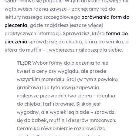
szkło – łatwo się pogubić. W tym artykule rozwiejemy
wątpliwości raz na zawsze – zachęcamy też do
lektury naszego szczegółowego
porównania form do
pieczenia
, gdzie znajdziesz jeszcze więcej
praktycznych informacji. Sprawdzisz, która
forma do
pieczenia
sprawdzi się do chleba, która do sernika, a
która do muffin – i wybierzesz najlepszą dla siebie.
TL;DR
Wybór formy do pieczenia to nie
kwestia ceny czy wyglądu, ale przede
wszystkim materiału. Stal (w tym z powłoką
granitową lub tytanową) zapewnia
najlepsze przewodnictwo ciepła – idealna
do chleba, tart i brownie. Silikon jest
wygodny, ale wypieki są blade – sprawdzi
się do babek, muffin i deserów mrożonych.
Ceramika równomiernie rozprowadza