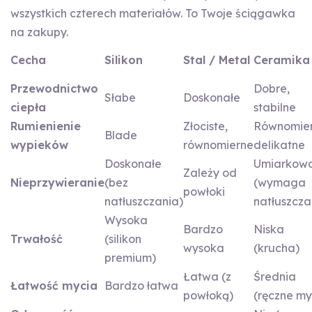
wszystkich czterech materiałów. To Twoje ściągawka
na zakupy.
Cecha
Silikon
Stal / Metal
Ceramika
Przewodnictwo
Dobre,
Słabe
Doskonałe
ciepła
stabilne
Rumienienie
Złociste,
Równomier
Blade
wypieków
równomierne
delikatne
Doskonałe
Umiarkow
Zależy od
Nieprzywieranie
(bez
(wymaga
powłoki
natłuszczania)
natłuszcza
Wysoka
Bardzo
Niska
Trwałość
(silikon
wysoka
(krucha)
premium)
Łatwa (z
Średnia
Łatwość mycia
Bardzo łatwa
powłoką)
(ręczne my