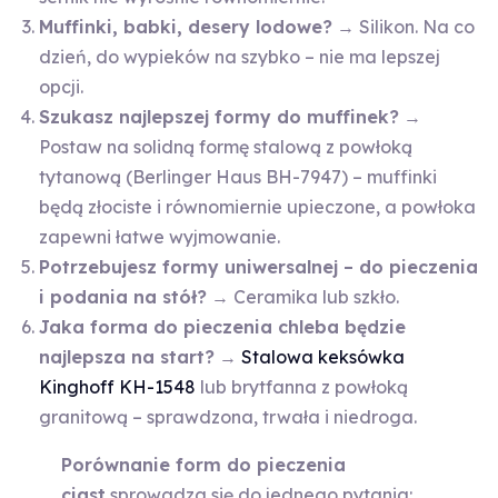
Muffinki, babki, desery lodowe?
→ Silikon. Na co
dzień, do wypieków na szybko – nie ma lepszej
opcji.
Szukasz
najlepszej formy do muffinek?
→
Postaw na solidną formę stalową z powłoką
tytanową (Berlinger Haus BH-7947) – muffinki
będą złociste i równomiernie upieczone, a powłoka
zapewni łatwe wyjmowanie.
Potrzebujesz formy uniwersalnej – do pieczenia
i podania na stół?
→ Ceramika lub szkło.
Jaka forma do pieczenia chleba będzie
najlepsza na start?
→
Stalowa keksówka
Kinghoff KH-1548
lub brytfanna z powłoką
granitową – sprawdzona, trwała i niedroga.
Porównanie form do pieczenia
ciast
sprowadza się do jednego pytania: