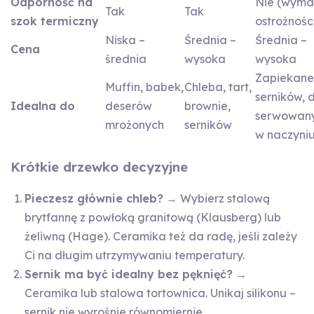
Odporność na
Nie (wym
Tak
Tak
szok termiczny
ostrożnośc
Niska –
Średnia –
Średnia –
Cena
średnia
wysoka
wysoka
Zapiekane
Muffin, babek,
Chleba, tart,
serników, 
Idealna do
deserów
brownie,
serwowan
mrożonych
serników
w naczyni
Krótkie drzewko decyzyjne
Pieczesz głównie chleb?
→ Wybierz stalową
brytfannę z powłoką granitową (Klausberg) lub
żeliwną (Hage). Ceramika też da radę, jeśli zależy
Ci na długim utrzymywaniu temperatury.
Sernik ma być idealny bez pęknięć?
→
Ceramika lub stalowa tortownica. Unikaj silikonu –
sernik nie wyrośnie równomiernie.